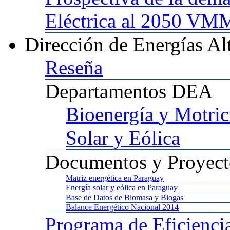
Eléctrica al 2050 
Dirección
de Energías Al
Reseña
Departamentos
DEA
Bioenergía
y Motric
Solar
y Eólica
Documentos
y Proyect
Matriz
energética en Paraguay
Energía
solar y eólica en Paraguay
Base
de Datos de Biomasa y Biogas
Balance
Energético Nacional 2014
Programa
de Eficienci