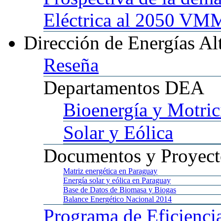
Eléctrica al 2050 
Dirección
de Energías Al
Reseña
Departamentos
DEA
Bioenergía
y Motric
Solar
y Eólica
Documentos
y Proyect
Matriz
energética en Paraguay
Energía
solar y eólica en Paraguay
Base
de Datos de Biomasa y Biogas
Balance
Energético Nacional 2014
Programa
de Eficienci