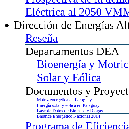
Eléctrica al 2050 
Dirección
de Energías Al
Reseña
Departamentos
DEA
Bioenergía
y Motric
Solar
y Eólica
Documentos
y Proyect
Matriz
energética en Paraguay
Energía
solar y eólica en Paraguay
Base
de Datos de Biomasa y Biogas
Balance
Energético Nacional 2014
Programa
de Eficienci