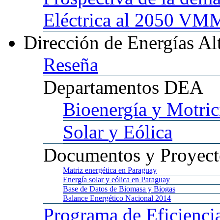
Eléctrica al 2050 
Dirección
de Energías Al
Reseña
Departamentos
DEA
Bioenergía
y Motric
Solar
y Eólica
Documentos
y Proyect
Matriz
energética en Paraguay
Energía
solar y eólica en Paraguay
Base
de Datos de Biomasa y Biogas
Balance
Energético Nacional 2014
Programa
de Eficienci