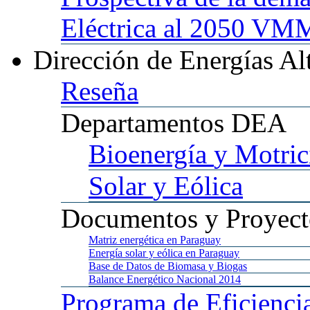
Eléctrica al 2050 
Dirección
de Energías Al
Reseña
Departamentos
DEA
Bioenergía
y Motric
Solar
y Eólica
Documentos
y Proyect
Matriz
energética en Paraguay
Energía
solar y eólica en Paraguay
Base
de Datos de Biomasa y Biogas
Balance
Energético Nacional 2014
Programa
de Eficienci