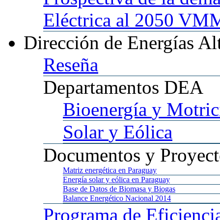
Eléctrica al 2050 
Dirección
de Energías Al
Reseña
Departamentos
DEA
Bioenergía
y Motric
Solar
y Eólica
Documentos
y Proyect
Matriz
energética en Paraguay
Energía
solar y eólica en Paraguay
Base
de Datos de Biomasa y Biogas
Balance
Energético Nacional 2014
Programa
de Eficienci