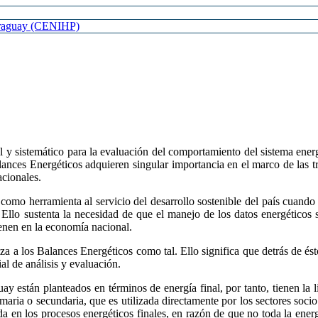
Paraguay (CENIHP)
 y sistemático para la evaluación del comportamiento del sistema energé
Balances Energéticos adquieren singular importancia en el marco de las t
acionales.
 como herramienta al servicio del desarrollo sostenible del país cuando
 Ello sustenta la necesidad de que el manejo de los datos energéticos 
ienen en la economía nacional.
a a los Balances Energéticos como tal. Ello significa que detrás de ésto
al de análisis y evaluación.
y están planteados en términos de energía final, por tanto, tienen la l
rimaria o secundaria, que es utilizada directamente por los sectores soci
izada en los procesos energéticos finales, en razón de que no toda la e