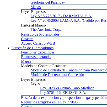
Geología
del Paraguay
Mapas
Leyes
Empresas
Ley
N° 5.775/2017 - DARMATAL S.A.
Ley
Nº 2079/2003 LAMPA S.A. (Cedido por Reso
Historial
Minero
The
Anschutz Corp.
Registro
de Profesionales
Catastro
Acceso
Catastro WEB
Dirección
de Hidrocarburos
Funciones
Específicas
Empresas
operando
Mapas
Modelo
de Contrato Estándar
Modelo
de Contrato de Concesión para Prospecció
Modelo
de Decreto para Concesión
Leyes
Empresas
Leyes
Ley 1028
-83 Primo Cano Martínez
Ley 5761
-16, ZEUS ÖL S.A.
Reseña
de la exploración y prospección de gas y petróle
Requisitos
Exigidos en la Ley 779/95
Catastro