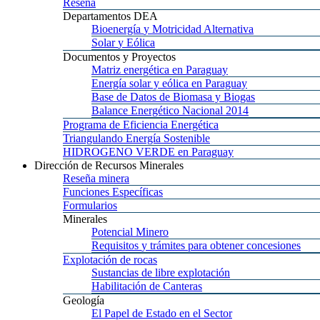
Reseña
Departamentos
DEA
Bioenergía
y Motricidad Alternativa
Solar
y Eólica
Documentos
y Proyectos
Matriz
energética en Paraguay
Energía
solar y eólica en Paraguay
Base
de Datos de Biomasa y Biogas
Balance
Energético Nacional 2014
Programa
de Eficiencia Energética
Triangulando
Energía Sostenible
HIDROGENO
VERDE en Paraguay
Dirección
de Recursos Minerales
Reseña
minera
Funciones
Específicas
Formularios
Minerales
Potencial
Minero
Requisitos
y trámites para obtener concesiones
Explotación
de rocas
Sustancias
de libre explotación
Habilitación
de Canteras
Geología
El
Papel de Estado en el Sector