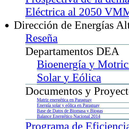
Eléctrica al 2050 
Dirección
de Energías Al
Reseña
Departamentos
DEA
Bioenergía
y Motric
Solar
y Eólica
Documentos
y Proyect
Matriz
energética en Paraguay
Energía
solar y eólica en Paraguay
Base
de Datos de Biomasa y Biogas
Balance
Energético Nacional 2014
Programa
de Eficienci