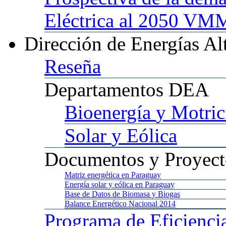
Eléctrica al 2050 
Dirección
de Energías Al
Reseña
Departamentos
DEA
Bioenergía
y Motric
Solar
y Eólica
Documentos
y Proyect
Matriz
energética en Paraguay
Energía
solar y eólica en Paraguay
Base
de Datos de Biomasa y Biogas
Balance
Energético Nacional 2014
Programa
de Eficienci